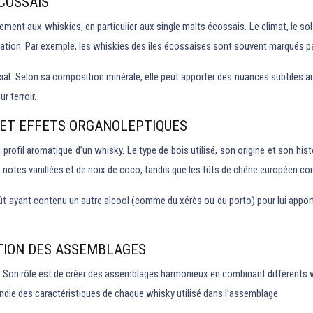
COSSAIS
ement aux whiskies, en particulier aux single malts écossais. Le climat, le sol 
uration. Par exemple, les whiskies des îles écossaises sont souvent marqués pa
ial. Selon sa composition minérale, elle peut apporter des nuances subtiles au 
r terroir.
 ET EFFETS ORGANOLEPTIQUES
rofil aromatique d’un whisky. Le type de bois utilisé, son origine et son histo
notes vanillées et de noix de coco, tandis que les fûts de chêne européen co
d fût ayant contenu un autre alcool (comme du xérès ou du porto) pour lui app
TION DES ASSEMBLAGES
 Son rôle est de créer des assemblages harmonieux en combinant différents whi
ndie des caractéristiques de chaque whisky utilisé dans l’assemblage.