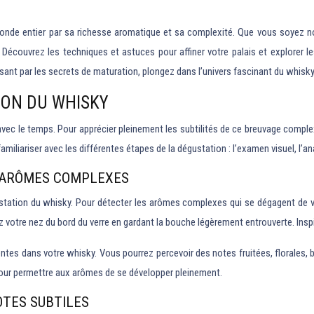
 monde entier par sa richesse aromatique et sa complexité. Que vous soyez no
Découvrez les techniques et astuces pour affiner votre palais et explorer les s
sant par les secrets de maturation, plongez dans l’univers fascinant du whisk
ION DU WHISKY
vec le temps. Pour apprécier pleinement les subtilités de ce breuvage complex
miliariser avec les différentes étapes de la dégustation : l’examen visuel, l’an
S ARÔMES COMPLEXES
dégustation du whisky. Pour détecter les arômes complexes qui se dégagent d
ez votre nez du bord du verre en gardant la bouche légèrement entrouverte. Ins
entes dans votre whisky. Vous pourrez percevoir des notes fruitées, florales,
 pour permettre aux arômes de se développer pleinement.
OTES SUBTILES