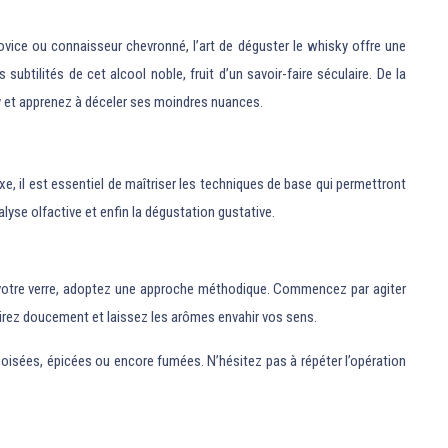
vice ou connaisseur chevronné, l’art de déguster le whisky offre une
ubtilités de cet alcool noble, fruit d’un savoir-faire séculaire. De la
y et apprenez à déceler ses moindres nuances.
e, il est essentiel de maîtriser les techniques de base qui permettront
alyse olfactive et enfin la dégustation gustative.
e votre verre, adoptez une approche méthodique. Commencez par agiter
pirez doucement et laissez les arômes envahir vos sens.
 boisées, épicées ou encore fumées. N’hésitez pas à répéter l’opération