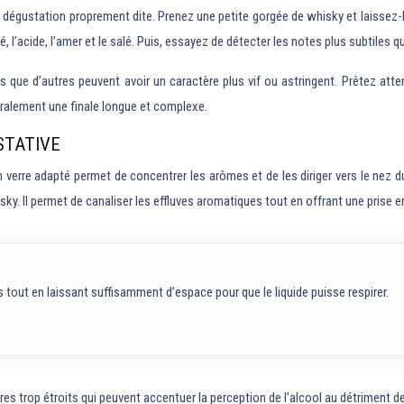
 dégustation proprement dite. Prenez une petite gorgée de whisky et laissez-l
 l’acide, l’amer et le salé. Puis, essayez de détecter les notes plus subtiles q
s que d’autres peuvent avoir un caractère plus vif ou astringent. Prêtez atte
éralement une finale longue et complexe.
STATIVE
Un verre adapté permet de concentrer les arômes et de les diriger vers le nez d
. Il permet de canaliser les effluves aromatiques tout en offrant une prise e
tout en laissant suffisamment d’espace pour que le liquide puisse respirer.
erres trop étroits qui peuvent accentuer la perception de l’alcool au détriment 