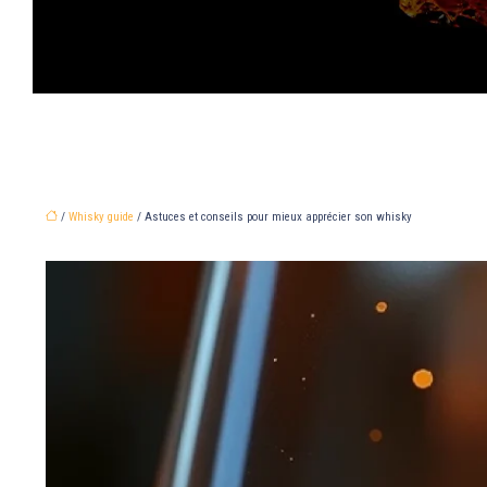
/
Whisky guide
/ Astuces et conseils pour mieux apprécier son whisky