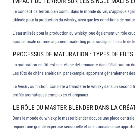
IMPACT DU TERROIR SUR LES SINGLE MALTS É
Le concept de terroir, bien connu dans le monde du vin, s’applique égal
utilisée pour la production du whisky, ainsi que les conditions de mat
L’eau utilisée pour la production du whisky joue également un rôle cruc
source locale comme argument marketing pour souligner l’unicité de leu
PROCESSUS DE MATURATION : TYPES DE FÛTS
La maturation en fût est une étape déterminante dans l’élaboration du p
Les fûts de chêne américain, par exemple, apportent généralement des 
Le
finish
, ou finition, consiste à transférer le whisky dans un secon
profils aromatiques complexes et originaux.
LE RÔLE DU MASTER BLENDER DANS LA CRÉA
Dans le monde du whisky, le master blender occupe une place centrale.
requiert une grande expertise sensorielle et une connaissance approfo