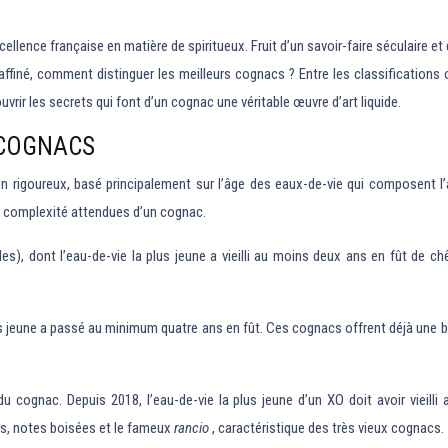
xcellence française en matière de spiritueux. Fruit d’un savoir-faire séculaire e
ffiné, comment distinguer les meilleurs cognacs ? Entre les classifications of
rir les secrets qui font d’un cognac une véritable œuvre d’art liquide.
 COGNACS
n rigoureux, basé principalement sur l’âge des eaux-de-vie qui composent 
t la complexité attendues d’un cognac.
iles), dont l’eau-de-vie la plus jeune a vieilli au moins deux ans en fût de c
plus jeune a passé au minimum quatre ans en fût. Ces cognacs offrent déjà une 
u cognac. Depuis 2018, l’eau-de-vie la plus jeune d’un XO doit avoir vieil
es, notes boisées et le fameux
rancio
, caractéristique des très vieux cognacs.