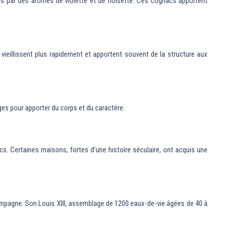
sées par des arômes de violette et de noisette. Ces cognacs apportent
 vieillissent plus rapidement et apportent souvent de la structure aux
ages pour apporter du corps et du caractère.
acs. Certaines maisons, fortes d’une histoire séculaire, ont acquis une
mpagne. Son Louis XIII, assemblage de 1200 eaux-de-vie âgées de 40 à