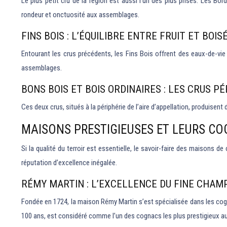
Le plus petit cru de la région est aussi l’un des plus prisés. Les B
rondeur et onctuosité aux assemblages.
FINS BOIS : L’ÉQUILIBRE ENTRE FRUIT ET BOIS
Entourant les crus précédents, les Fins Bois offrent des eaux-de-vie 
assemblages.
BONS BOIS ET BOIS ORDINAIRES : LES CRUS P
Ces deux crus, situés à la périphérie de l’aire d’appellation, produisen
MAISONS PRESTIGIEUSES ET LEURS CO
Si la qualité du terroir est essentielle, le savoir-faire des maisons 
réputation d’excellence inégalée.
RÉMY MARTIN : L’EXCELLENCE DU FINE CHAM
Fondée en 1724, la maison Rémy Martin s’est spécialisée dans les co
100 ans, est considéré comme l’un des cognacs les plus prestigieux 