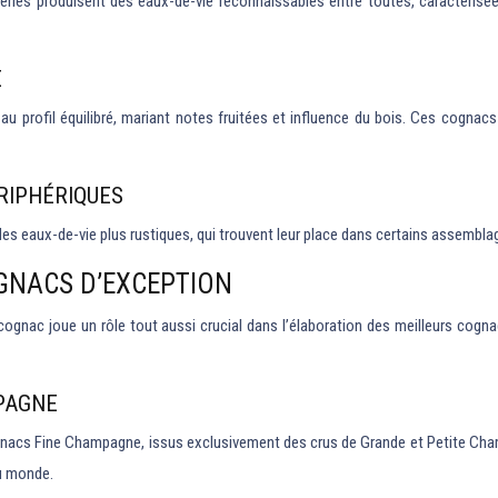
orderies produisent des eaux-de-vie reconnaissables entre toutes, caractéri
É
au profil équilibré, mariant notes fruitées et influence du bois. Ces cognacs
ÉRIPHÉRIQUES
t des eaux-de-vie plus rustiques, qui trouvent leur place dans certains assembl
GNACS D’EXCEPTION
de cognac joue un rôle tout aussi crucial dans l’élaboration des meilleurs cogn
PAGNE
gnacs Fine Champagne, issus exclusivement des crus de Grande et Petite Cha
au monde.