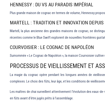
HENNESSY : DU VS AU PARADIS IMPÉRIAL
Plus grande maison de cognac en termes de volume, Hennessy propose 
MARTELL : TRADITION ET INNOVATION DEPUIS 
Martell, la plus ancienne des grandes maisons de cognac, se distingu
récentes comme le Blue Swift explorent de nouvelles frontières gustat
COURVOISIER : LE COGNAC DE NAPOLÉON
Surnommée « Le Cognac de Napoléon », la maison Courvoisier cultive un
PROCESSUS DE VIEILLISSEMENT ET AS
La magie du cognac opère pendant les longues années de vieillissem
complexes. Le choix des fûts, leur âge, et les conditions de vieillisse
Les maîtres de chai surveillent attentivement l’évolution des eaux-de-v
en fûts avant d’être jugés prêts à l’assemblage.