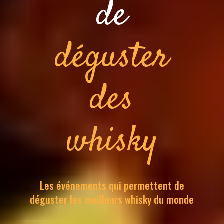
de
déguster
des
whisky
Les événements qui permettent de
déguster les meilleurs whisky du monde