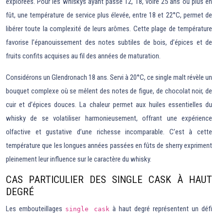
explorées. Pour les whiskys ayant passé 12, 18, voire 25 ans ou plus en
fût, une température de service plus élevée, entre 18 et 22°C, permet de
libérer toute la complexité de leurs arômes. Cette plage de température
favorise l’épanouissement des notes subtiles de bois, d’épices et de
fruits confits acquises au fil des années de maturation.
Considérons un Glendronach 18 ans. Servi à 20°C, ce single malt révèle un
bouquet complexe où se mêlent des notes de figue, de chocolat noir, de
cuir et d’épices douces. La chaleur permet aux huiles essentielles du
whisky de se volatiliser harmonieusement, offrant une expérience
olfactive et gustative d’une richesse incomparable. C’est à cette
température que les longues années passées en fûts de sherry expriment
pleinement leur influence sur le caractère du whisky.
CAS PARTICULIER DES SINGLE CASK À HAUT
DEGRÉ
Les embouteillages
à haut degré représentent un défi
single cask